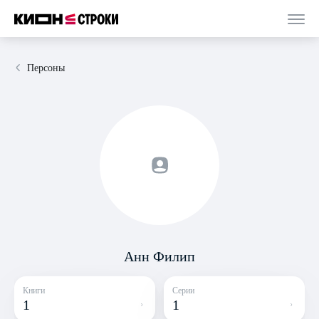
Персоны
Анн Филип
Книги
Серии
1
1