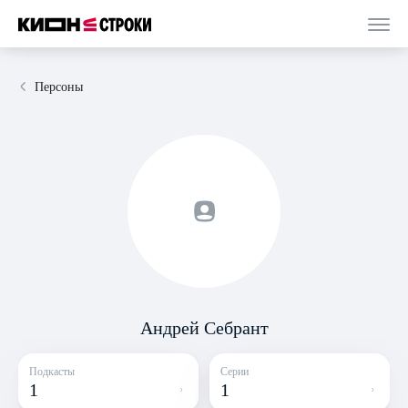
Персоны
Андрей Себрант
Подкасты
Серии
1
1