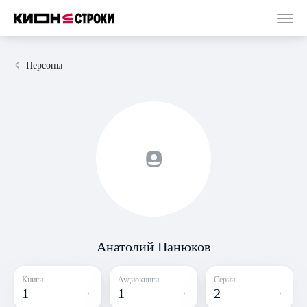
Персоны
Анатолий Панюков
Книги
Аудиокниги
Серии
1
1
2