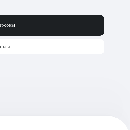
персоны
ться