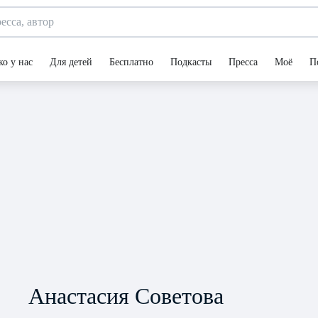
ко у нас
Для детей
Бесплатно
Подкасты
Пресса
Моё
П
Анастасия Советова