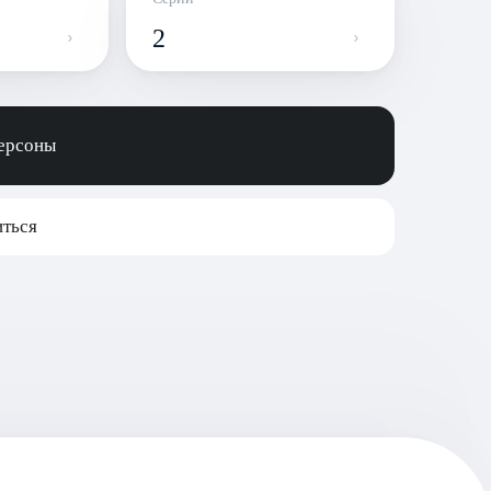
2
персоны
ться