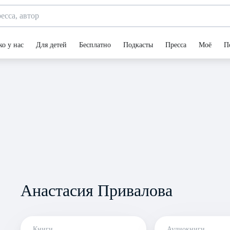
ко у нас
Для детей
Бесплатно
Подкасты
Пресса
Моё
П
Анастасия Привалова
Книги
Аудиокниги