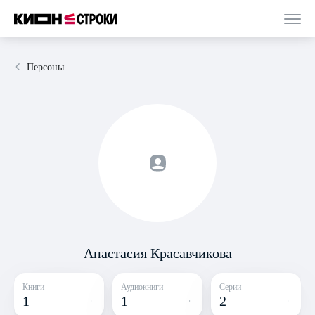
Персоны
Анастасия Красавчикова
Книги
Аудиокниги
Серии
1
1
2