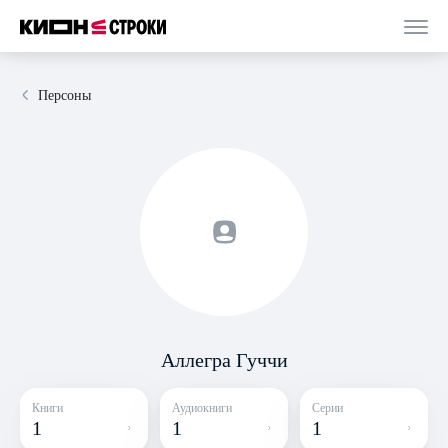
Персоны
Аллегра Гуччи
Книги
Аудиокниги
Серии
1
1
1