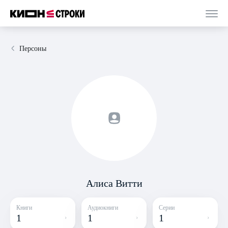
Персоны
Алиса Витти
Книги
Аудиокниги
Серии
1
1
1