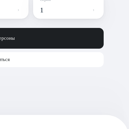
1
персоны
ться