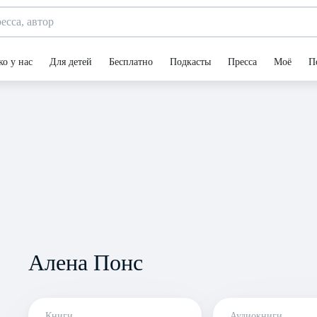
ко у нас
Для детей
Бесплатно
Подкасты
Пресса
Моё
П
Алена Понс
Книги
Аудиокниги