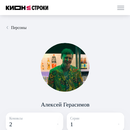
Персоны
Алексей Герасимов
Комиксы
Серии
2
1