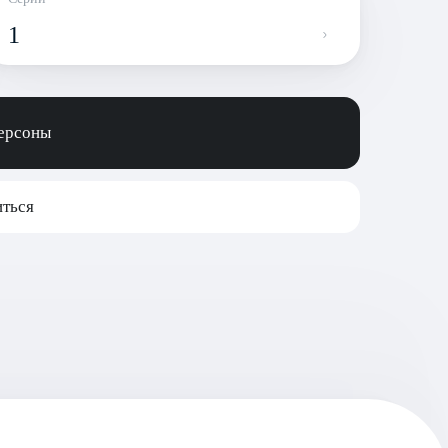
1
персоны
ться