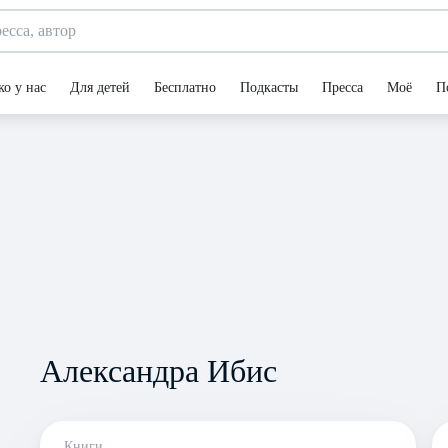
ко у нас
Для детей
Бесплатно
Подкасты
Пресса
Моё
П
Александра Ибис
Книги