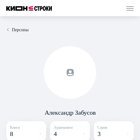
Персоны
Александр Забусов
Книги
Аудиокниги
Серии
8
4
3