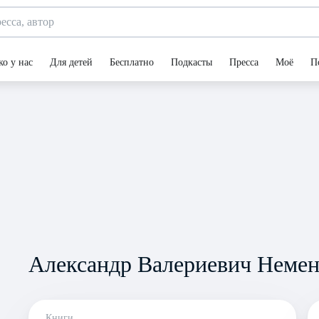
ко у нас
Для детей
Бесплатно
Подкасты
Пресса
Моё
П
Александр Валериевич Немен
Книги