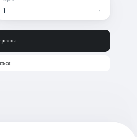
1
персоны
ться