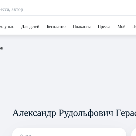
ко у нас
Для детей
Бесплатно
Подкасты
Пресса
Моё
П
ов
Александр Рудольфович Гера
Книги