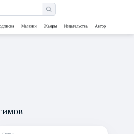
одписка
Магазин
Жанры
Издательства
Авторы
симов
Серии