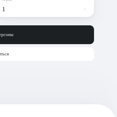
1
персоны
ться