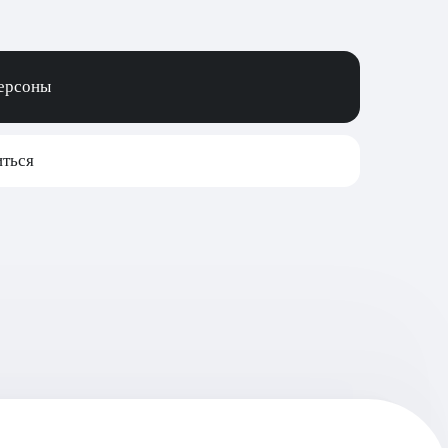
персоны
ться