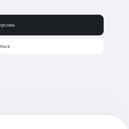
персоны
ться