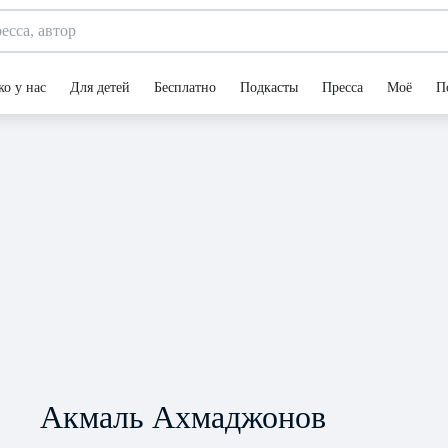
ко у нас
Для детей
Бесплатно
Подкасты
Пресса
Моё
П
Акмаль Ахмаджонов