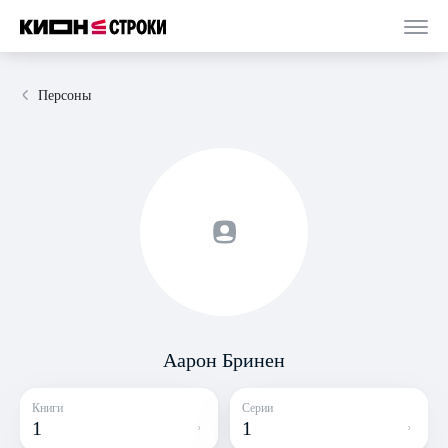
Персоны
Аарон Бринен
Книги
Серии
1
1