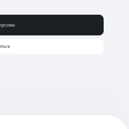
персоны
ться