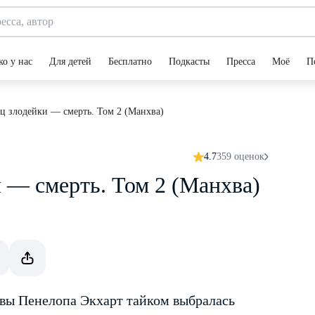
ко у нас
Для детей
Бесплатно
Подкасты
Пресса
Моё
П
ц злодейки — смерть. Том 2 (Манхва)
4.7
359 оценок
 — смерть. Том 2 (Манхва)
хвы Пенелопа Экхарт тайком выбралась