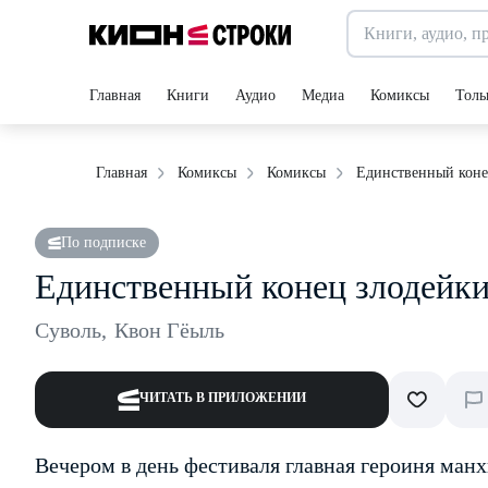
Главная
Книги
Аудио
Медиа
Комиксы
Толь
Единственный коне
Главная
Комиксы
Комиксы
По подписке
Единственный конец злодейки
Суволь
,
Квон Гёыль
ЧИТАТЬ В ПРИЛОЖЕНИИ
Вечером в день фестиваля главная героиня ман