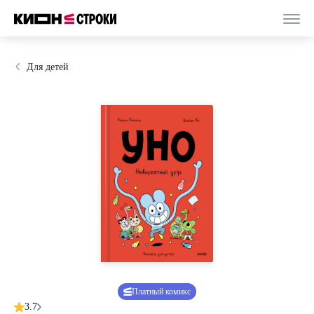
Для детей
Платный комикс
3.7