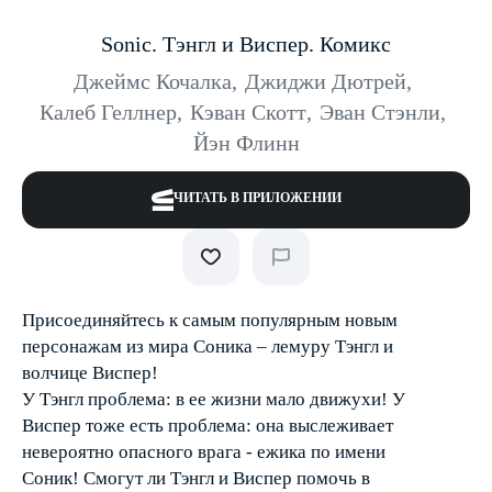
Sonic. Тэнгл и Виспер. Комикс
Джеймс Кочалка
,
Джиджи Дютрей
,
Калеб Геллнер
,
Кэван Скотт
,
Эван Стэнли
,
Йэн Флинн
ЧИТАТЬ В ПРИЛОЖЕНИИ
Присоединяйтесь к самым популярным новым
персонажам из мира Соника – лемуру Тэнгл и
волчице Виспер!
У Тэнгл проблема: в ее жизни мало движухи! У
Виспер тоже есть проблема: она выслеживает
невероятно опасного врага - ежика по имени
Соник! Смогут ли Тэнгл и Виспер помочь в