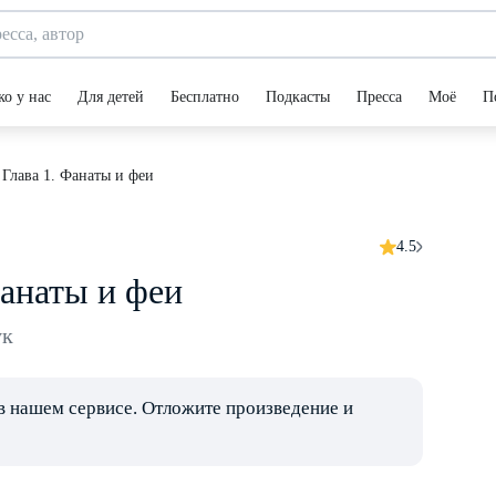
ко у нас
Для детей
Бесплатно
Подкасты
Пресса
Моё
П
 Глава 1. Фанаты и феи
4.5
Фанаты и феи
ук
в нашем сервисе. Отложите произведение и