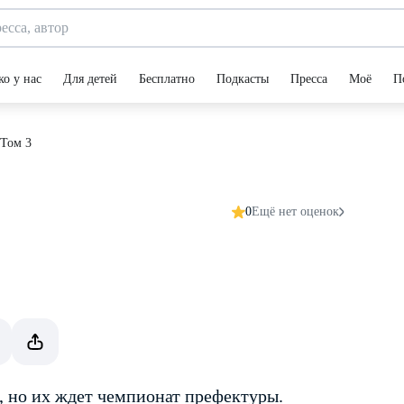
ко у нас
Для детей
Бесплатно
Подкасты
Пресса
Моё
П
 Том 3
0
Ещё нет оценок
, но их ждет чемпионат префектуры.