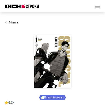
Манга
Платный комикс
4.5