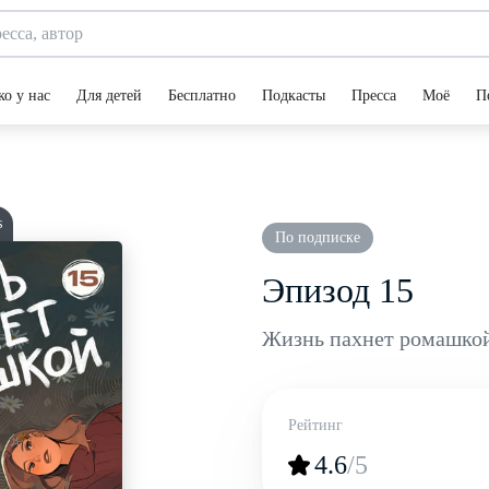
ко у нас
Для детей
Бесплатно
Подкасты
Пресса
Моё
П
s
По подписке
Эпизод 15
Жизнь пахнет ромашко
Рейтинг
4.6
/5