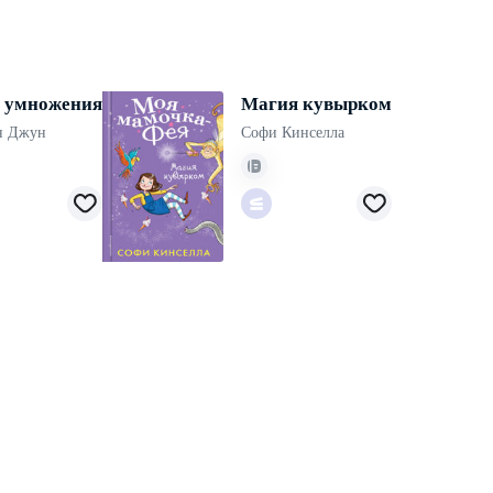
 умножения
Магия кувырком
н Джун
Софи Кинселла