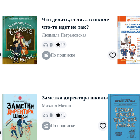
й
Что делать, если… в школе
что-то идет не так?
Людмила Петрановская
4.2
По подписке
Заметки директора школы
Михаил Митин
4.5
По подписке