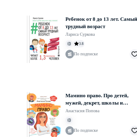
Ребенок от 8 до 13 лет. Самы
трудный возраст
Лариса Суркова
3.8
По подписке
Мамино право. Про детей,
мужей, декрет, школы и
садики
Анастасия Попова
По подписке