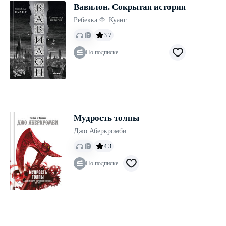
Вавилон. Сокрытая история
Ребекка Ф. Куанг
3.7
По подписке
Мудрость толпы
Джо Аберкромби
4.3
По подписке