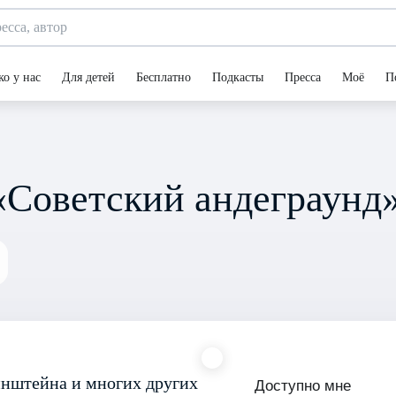
ко у нас
Для детей
Бесплатно
Подкасты
Пресса
Моё
П
«Советский андеграунд
инштейна и многих других
Доступно мне