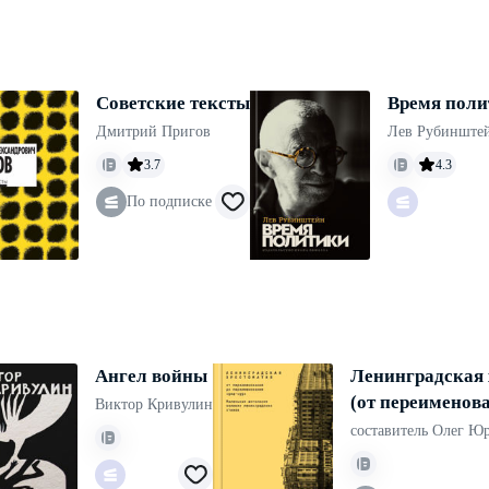
Советские тексты
Время поли
Дмитрий Пригов
Лев Рубинште
3.7
4.3
По подписке
Ангел войны
Ленинградская 
(от переименов
Виктор Кривулин
переименования
составитель Олег Ю
антология вели
ленинградских 