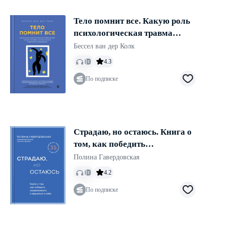
Тело помнит все. Какую роль
психологическая травма
играет в жизни человека и
Бессел ван дер Колк
какие техники помогают ее
4.3
преодолеть
По подписке
Страдаю, но остаюсь. Книга о
том, как победить
созависимость и вернуться к
Полина Гавердовская
себе
4.2
По подписке