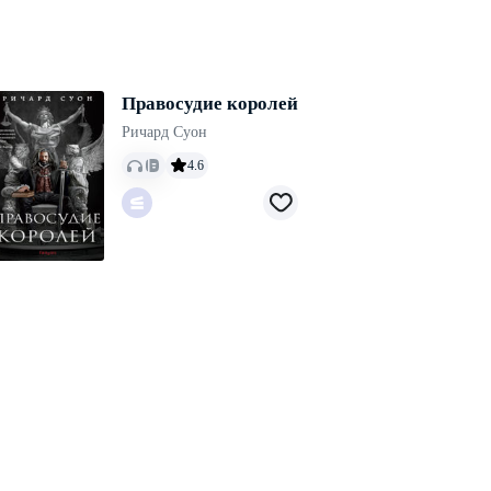
Правосудие королей
Ричард Суон
4.6