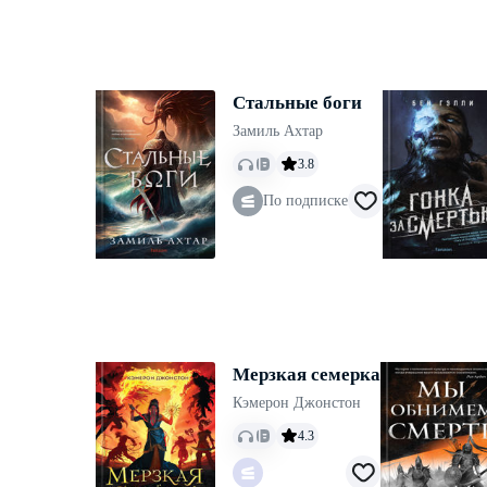
Стальные боги
Замиль Ахтар
3.8
По подписке
Мерзкая семерка
Кэмерон Джонстон
4.3