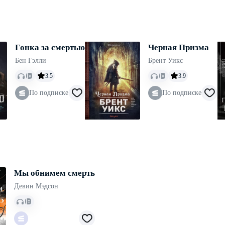
Гонка за смертью
Черная Призма
Бен Гэлли
Брент Уикс
3.5
3.9
По подписке
По подписке
Мы обнимем смерть
Девин Мэдсон