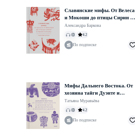
Славянские мифы. От Велеса
и Мокоши до птицы Сирин и
Ивана Купалы
Александра Баркова
4.2
По подписке
Мифы Дальнего Востока. От
хозяина тайги Дуэнте и
шаманки Кытны до духов
Татьяна Муравьёва
вулканов и мухоморных
4.2
девушек
По подписке