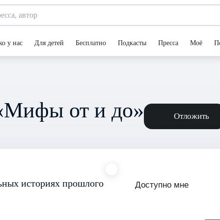
ко у нас
Для детей
Бесплатно
Подкасты
Пресса
Моё
П
«Мифы от и до»
Отложить
льных историях прошлого
Доступно мне