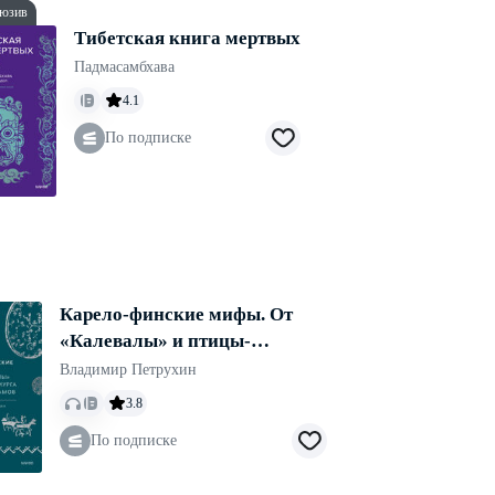
юзив
Тибетская книга мертвых
Падмасамбхава
4.1
По подписке
Карело-финские мифы. От
«Калевалы» и птицы-
демиурга до чуди и саамов
Владимир Петрухин
3.8
По подписке