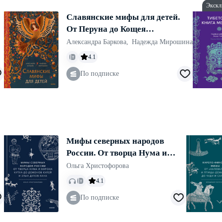
Экскл
Славянские мифы для детей.
От Перуна до Кощея
Бессмертного
Александра Баркова
,
Надежда Мирошина
4.1
По подписке
Мифы северных народов
России. От творца Нума и
ворона Кутха до демонов
Ольга Христофорова
кулей и злых духов кана
4.1
По подписке