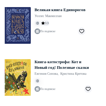
Великая книга Единорогов
Уоллес Макмиллан
3.3
По подписке
Книга-котострофа: Кот и
Новый год! Полезные сказки
Евгения Сопова
,
Кристина Кретова
По подписке