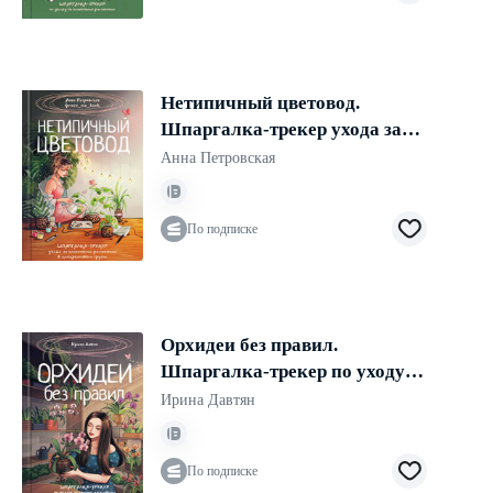
Нетипичный цветовод.
Шпаргалка-трекер ухода за
комнатными растениями в
Анна Петровская
альтернативном грунте
По подписке
Орхидеи без правил.
Шпаргалка-трекер по уходу за
самыми красивыми и
Ирина Давтян
капризными цветами
По подписке