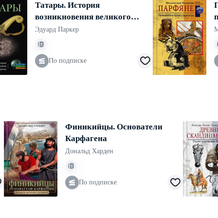
Татары. История
возникновения великого
народа
Эдуард Паркер
М
По подписке
Финикийцы. Основатели
Карфагена
Дональд Харден
По подписке