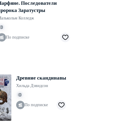
Парфяне. Последователи
пророка Заратустры
алькольм Колледж
По подписке
Древние скандинавы
Хильда Дэвидсон
По подписке