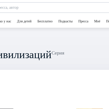
ко у нас
Для детей
Бесплатно
Подкасты
Пресса
Моё
П
цивилизаций
Серия