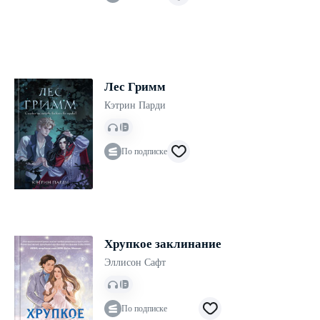
Лес Гримм
Кэтрин Парди
По подписке
Хрупкое заклинание
Эллисон Сафт
По подписке