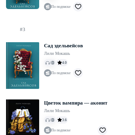
По подписке
#3
Сад эдельвейсов
Лили Мокашь
4.0
По подписке
Цветок вампира — аконит
Лили Мокашь
3.6
По подписке