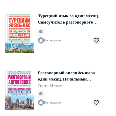
Турецкий язык за один месяц.
Самоучитель разговорного
языка. Начальный уровень
По подписке
Разговорный английский за
один месяц. Начальный
уровень
Сергей Матвеев
По подписке