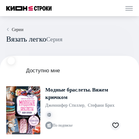
Серии
Вязать легко
Серия
Доступно мне
Модные браслеты. Вяжем
крючком
Дженнифер Стиллер
,
Стефани Брих
По подписке