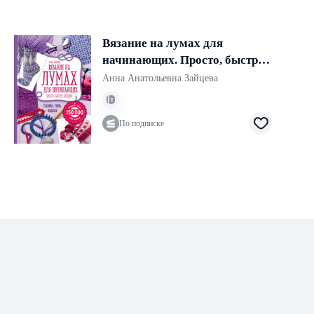
Вязание на лумах для
начинающих. Просто, быстро,
красиво. Техника, узоры,
Анна Анатольевна Зайцева
изделия
По подписке