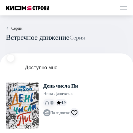
Серии
Встречное движение
Серия
Доступно мне
День числа Пи
Нина Дашевская
4.9
По подписке