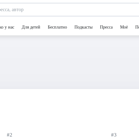
ко у нас
Для детей
Бесплатно
Подкасты
Пресса
Моё
П
#2
#3