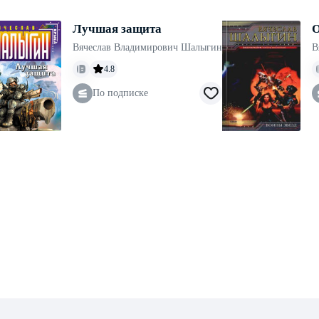
Лучшая защита
О
Вячеслав Владимирович Шалыгин
В
4.8
По подписке