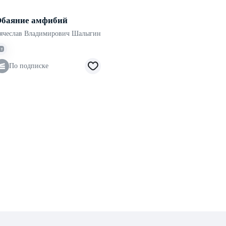
баяние амфибий
ячеслав Владимирович Шалыгин
По подписке