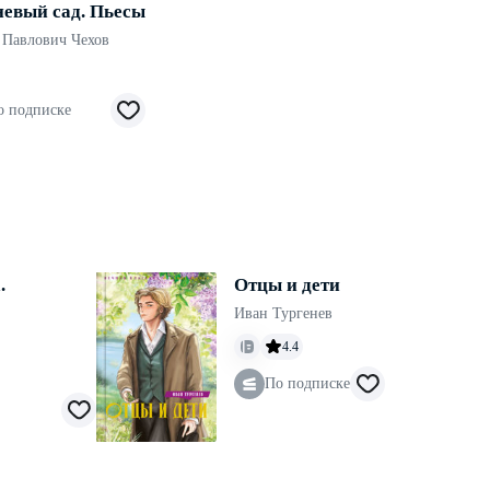
евый сад. Пьесы
 Павлович Чехов
о подписке
.
Отцы и дети
Иван Тургенев
4.4
По подписке