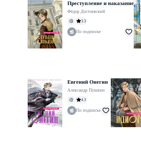
Преступление и наказание
Фёдор Достоевский
3.3
По подписке
Евгений Онегин
Александр Пушкин
4.3
По подписке