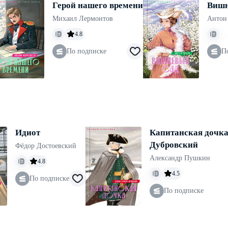
Герой нашего времени
Вишн
Михаил Лермонтов
Антон
4.8
По подписке
П
Идиот
Капитанская дочка
Дубровский
Фёдор Достоевский
Александр Пушкин
4.8
4.5
По подписке
По подписке