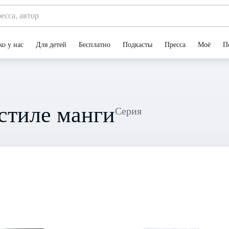
ко у нас
Для детей
Бесплатно
Подкасты
Пресса
Моё
П
 стиле манги
Серия