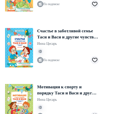
По подписке
Счастье в заботливой семье
Таси и Васи и другие чувства
двойняшек
Инна Цесарь
По подписке
Мотивация к спорту и
порядку Таси и Васи и другие
приключения двойняшек
Инна Цесарь