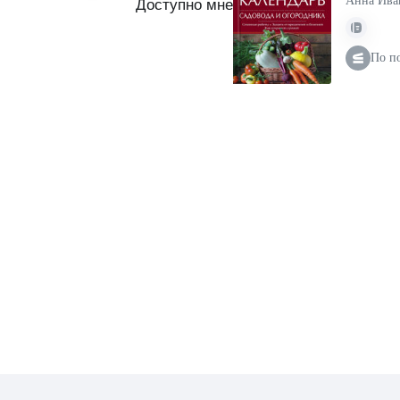
Анна Ива
Доступно мне
По п