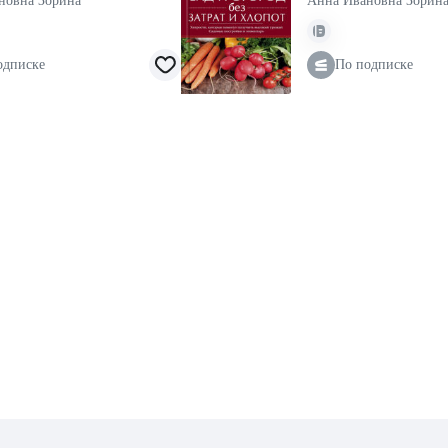
новна Зорина
Анна Ивановна Зорин
одписке
По подписке