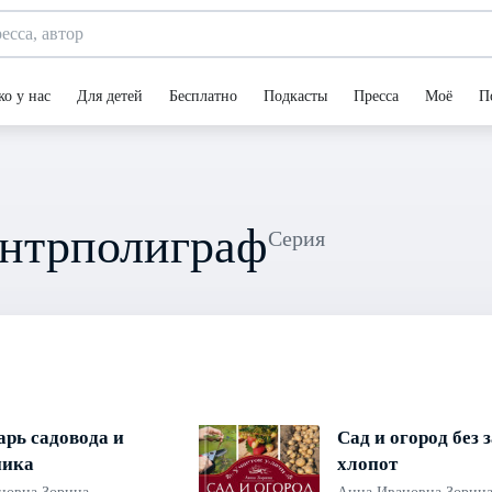
ко у нас
Для детей
Бесплатно
Подкасты
Пресса
Моё
П
ентрполиграф
Серия
рь садовода и
Сад и огород без 
ника
хлопот