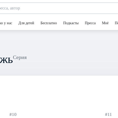
ко у нас
Для детей
Бесплатно
Подкасты
Пресса
Моё
П
ожь
Серия
#10
#11