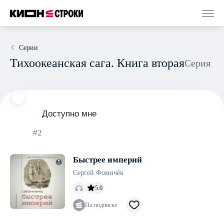
Серии
Тихоокеанская сага. Книга вторая
Серия
Доступно мне
#2
Быстрее империй
Сергей Фомичёв
5.0
По подписке