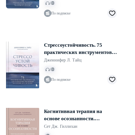
основе АСТ, CBT и DBT
По подписке
Стрессоустойчивость. 75
практических инструментов
для управления эмоциями на
Дженнифер Л. Тайц
основе АСТ, CBT и DBT
По подписке
Когнитивная терапия на
основе осознанности.
Практики для работы с
Сет Дж. Гиллихан
хроническим и