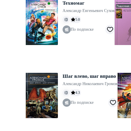
Техномаг
Александр Евгеньевич Сухов
5.0
По подписке
Шаг влево, шаг вправо
Александр Николаевич Громов
4.3
По подписке