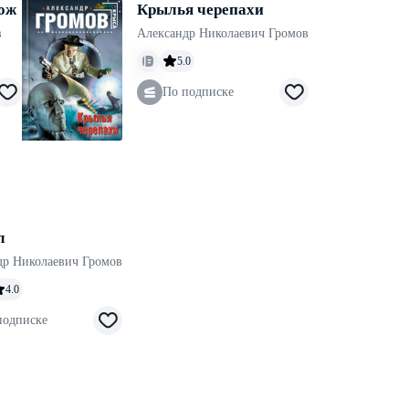
ож
Крылья черепахи
в
Александр Николаевич Громов
5.0
По подписке
л
др Николаевич Громов
4.0
подписке