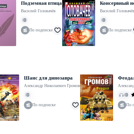
Подземная птица
Консервный н
Василий Головачёв
Василий Головачё
По подписке
По подписке
Шанс для динозавра
Феода
Александр Николаевич Громов
Алексан
По подписке
По 