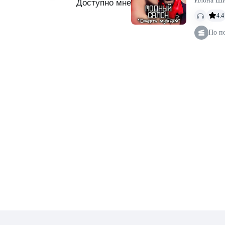
Илона Ши
Доступно мне
4.4
По п