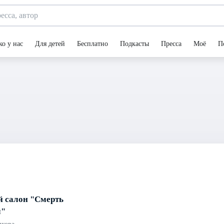
ко у нас
Для детей
Бесплатно
Подкасты
Пресса
Моё
П
 салон "Смерть
м"