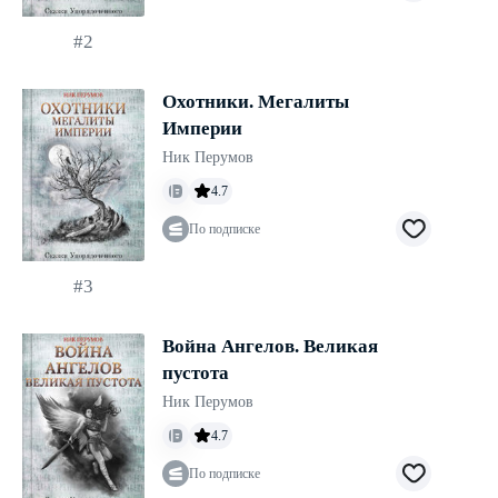
#2
Охотники. Мегалиты
Империи
Ник Перумов
4.7
По подписке
#3
Война Ангелов. Великая
пустота
Ник Перумов
4.7
По подписке